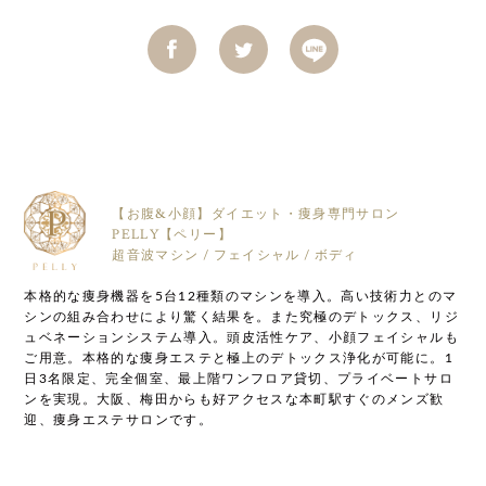
©2020 PELLY
【お腹&小顔】ダイエット・痩身専門サロン
PELLY【ペリー】
超音波マシン / フェイシャル / ボディ
本格的な痩身機器を5台12種類のマシンを導入。高い技術力とのマ
シンの組み合わせにより驚く結果を。また究極のデトックス、リジ
ュベネーションシステム導入。頭皮活性ケア、小顔フェイシャルも
ご用意。本格的な痩身エステと極上のデトックス浄化が可能に。1
日3名限定、完全個室、最上階ワンフロア貸切、プライベートサロ
ンを実現。大阪、梅田からも好アクセスな本町駅すぐのメンズ歓
迎、痩身エステサロンです。