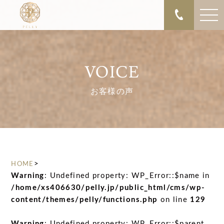
VOICE
お客様の声
>
HOME
Warning
: Undefined property: WP_Error::$name in
/home/xs406630/pelly.jp/public_html/cms/wp-
content/themes/pelly/functions.php
on line
129
Warning
: Undefined property: WP_Error::$parent