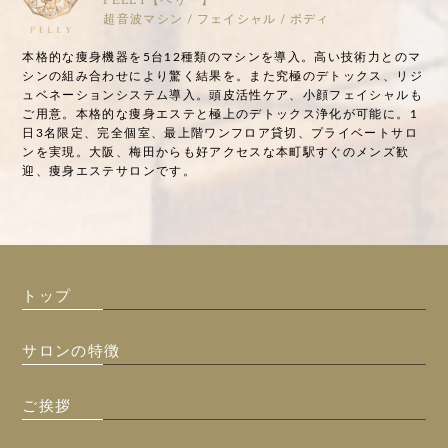
PELLY【ペリー】
超音波マシン / フェイシャル / ボディ
本格的な痩身機器を5台12種類のマシンを導入。高い技術力とのマ
シンの組み合わせにより驚く結果を。また究極のデトックス、リジ
ュベネーションシステム導入。頭皮活性ケア、小顔フェイシャルも
ご用意。本格的な痩身エステと極上のデトックス浄化が可能に。1
日3名限定、完全個室、最上階ワンフロア貸切、プライベートサロ
ンを実現。大阪、梅田からも好アクセスな本町駅すぐのメンズ歓
迎、痩身エステサロンです。
トップ
サロンの特徴
ご挨拶