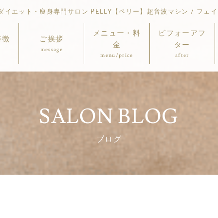
イエット・痩身専門サロン PELLY【ペリー】超音波マシン / フェイ
メニュー・料
ビフォーアフ
特徴
ご挨拶
金
ター
message
menu/price
after
SALON BLOG
ブログ