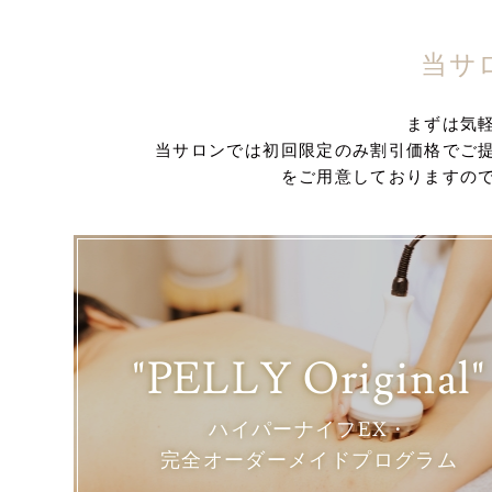
当サ
まずは気
当サロンでは初回限定のみ割引価格でご
をご用意しておりますの
"PELLY Original"
ハイパーナイフEX・
完全オーダーメイドプログラム