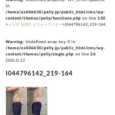
in
/home/xs406630/pelly.jp/public_html/cms/wp-
content/themes/pelly/functions.php
on line
130
>
>
メンズ【6回】ビフォーアフター
I044796142_219-164
Warning
: Undefined array key 0 in
/home/xs406630/pelly.jp/public_html/cms/wp-
content/themes/pelly/single.php
on line
26
2021.11.22
I044796142_219-164