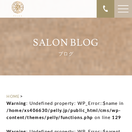
SALON BLOG
ブログ
>
HOME
Warning
: Undefined property: WP_Error::$name in
/home/xs406630/pelly.jp/public_html/cms/wp-
content/themes/pelly/functions.php
on line
129
Warning
: Undefined property: WP_Error::$parent