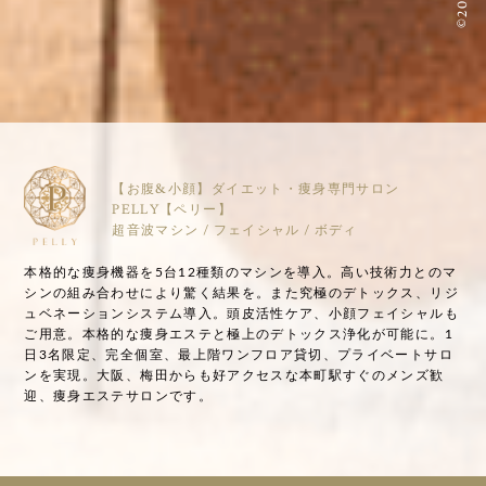
【お腹&小顔】ダイエット・痩身専門サロン
PELLY【ペリー】
超音波マシン / フェイシャル / ボディ
本格的な痩身機器を5台12種類のマシンを導入。高い技術力とのマ
シンの組み合わせにより驚く結果を。また究極のデトックス、リジ
ュベネーションシステム導入。頭皮活性ケア、小顔フェイシャルも
ご用意。本格的な痩身エステと極上のデトックス浄化が可能に。1
日3名限定、完全個室、最上階ワンフロア貸切、プライベートサロ
ンを実現。大阪、梅田からも好アクセスな本町駅すぐのメンズ歓
迎、痩身エステサロンです。