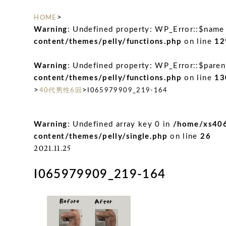
>
HOME
Warning
: Undefined property: WP_Error::$name
content/themes/pelly/functions.php
on line
12
Warning
: Undefined property: WP_Error::$paren
content/themes/pelly/functions.php
on line
13
>
>
40代男性6回
I065979909_219-164
Warning
: Undefined array key 0 in
/home/xs406
content/themes/pelly/single.php
on line
26
2021.11.25
I065979909_219-164