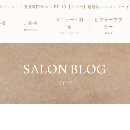
イエット・痩身専門サロン PELLY【ペリー】超音波マシン / フェイ
メニュー・料
ビフォーアフ
特徴
ご挨拶
金
ター
message
menu/price
after
SALON BLOG
ブログ