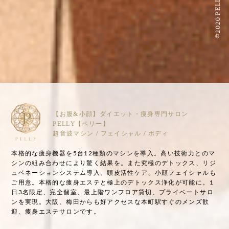
©2020 PELLY
【お腹&小顔】ダイエット・痩身専門サロン
PELLY【ペリー】
超音波マシン / フェイシャル / ボディ
本格的な痩身機器を5台12種類のマシンを導入。高い技術力とのマ
シンの組み合わせにより驚く結果を。また究極のデトックス、リジ
ュベネーションシステム導入。頭皮活性ケア、小顔フェイシャルも
ご用意。本格的な痩身エステと極上のデトックス浄化が可能に。1
日3名限定、完全個室、最上階ワンフロア貸切、プライベートサロ
ンを実現。大阪、梅田からも好アクセスな本町駅すぐのメンズ歓
迎、痩身エステサロンです。