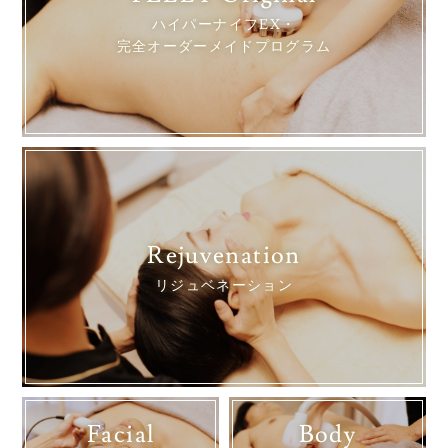
ハイパーナイフEX・
完全オーダーメイドプログラム
Rejuvenation
リジュベネーション
Facial
Body