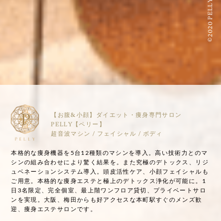
©2020 PELLY
【お腹&小顔】ダイエット・痩身専門サロン
PELLY【ペリー】
超音波マシン / フェイシャル / ボディ
本格的な痩身機器を5台12種類のマシンを導入。高い技術力とのマ
シンの組み合わせにより驚く結果を。また究極のデトックス、リジ
ュベネーションシステム導入。頭皮活性ケア、小顔フェイシャルも
ご用意。本格的な痩身エステと極上のデトックス浄化が可能に。1
日3名限定、完全個室、最上階ワンフロア貸切、プライベートサロ
ンを実現。大阪、梅田からも好アクセスな本町駅すぐのメンズ歓
迎、痩身エステサロンです。