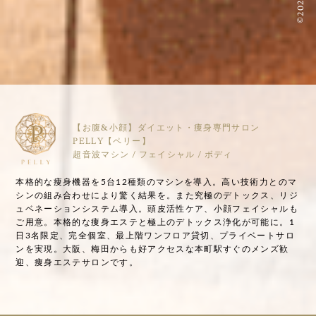
【お腹&小顔】ダイエット・痩身専門サロン
PELLY【ペリー】
超音波マシン / フェイシャル / ボディ
本格的な痩身機器を5台12種類のマシンを導入。高い技術力とのマ
シンの組み合わせにより驚く結果を。また究極のデトックス、リジ
ュベネーションシステム導入。頭皮活性ケア、小顔フェイシャルも
ご用意。本格的な痩身エステと極上のデトックス浄化が可能に。1
日3名限定、完全個室、最上階ワンフロア貸切、プライベートサロ
ンを実現。大阪、梅田からも好アクセスな本町駅すぐのメンズ歓
迎、痩身エステサロンです。