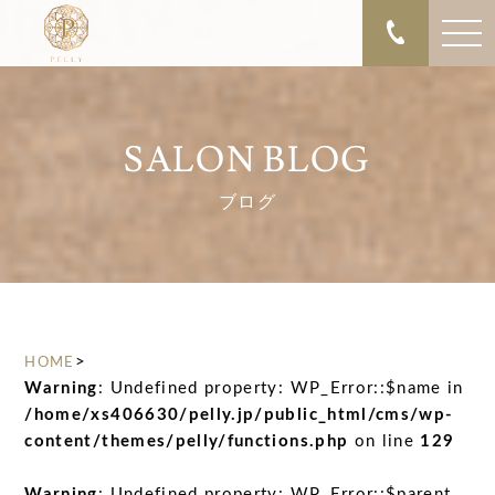
SALON BLOG
ブログ
>
HOME
Warning
: Undefined property: WP_Error::$name in
/home/xs406630/pelly.jp/public_html/cms/wp-
content/themes/pelly/functions.php
on line
129
Warning
: Undefined property: WP_Error::$parent