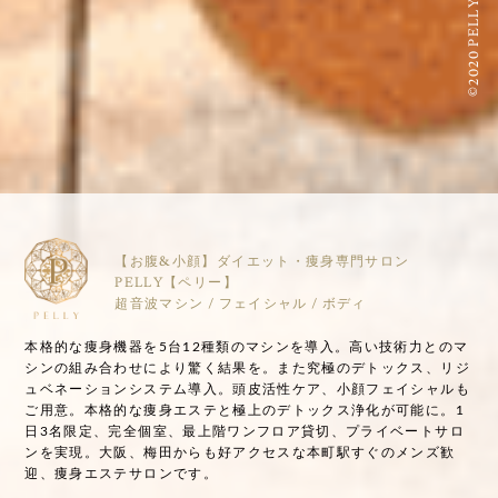
©2020 PELLY
【お腹&小顔】ダイエット・痩身専門サロン
PELLY【ペリー】
超音波マシン / フェイシャル / ボディ
本格的な痩身機器を5台12種類のマシンを導入。高い技術力とのマ
シンの組み合わせにより驚く結果を。また究極のデトックス、リジ
ュベネーションシステム導入。頭皮活性ケア、小顔フェイシャルも
ご用意。本格的な痩身エステと極上のデトックス浄化が可能に。1
日3名限定、完全個室、最上階ワンフロア貸切、プライベートサロ
ンを実現。大阪、梅田からも好アクセスな本町駅すぐのメンズ歓
迎、痩身エステサロンです。