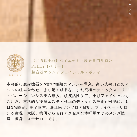
©2020 PELLY
【お腹&小顔】ダイエット・痩身専門サロン
PELLY【ペリー】
超音波マシン / フェイシャル / ボディ
本格的な痩身機器を5台12種類のマシンを導入。高い技術力とのマ
シンの組み合わせにより驚く結果を。また究極のデトックス、リジ
ュベネーションシステム導入。頭皮活性ケア、小顔フェイシャルも
ご用意。本格的な痩身エステと極上のデトックス浄化が可能に。1
日3名限定、完全個室、最上階ワンフロア貸切、プライベートサロ
ンを実現。大阪、梅田からも好アクセスな本町駅すぐのメンズ歓
迎、痩身エステサロンです。