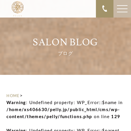
SALON BLOG
ブログ
>
HOME
Warning
: Undefined property: WP_Error::$name in
/home/xs406630/pelly.jp/public_html/cms/wp-
content/themes/pelly/functions.php
on line
129
Warning
: Undefined property: WP_Error::$parent