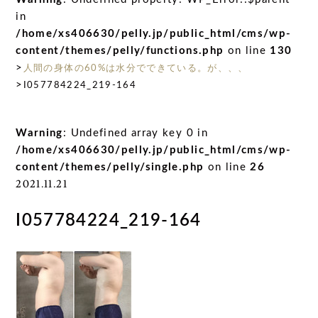
in
/home/xs406630/pelly.jp/public_html/cms/wp-
content/themes/pelly/functions.php
on line
130
>
人間の身体の60%は水分でできている。が、、、
>
I057784224_219-164
Warning
: Undefined array key 0 in
/home/xs406630/pelly.jp/public_html/cms/wp-
content/themes/pelly/single.php
on line
26
2021.11.21
I057784224_219-164