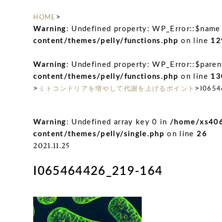
>
HOME
Warning
: Undefined property: WP_Error::$name
content/themes/pelly/functions.php
on line
12
Warning
: Undefined property: WP_Error::$paren
content/themes/pelly/functions.php
on line
13
>
>
ミトコンドリアを増やして代謝を上げるポイント
I0654
Warning
: Undefined array key 0 in
/home/xs406
content/themes/pelly/single.php
on line
26
2021.11.25
I065464426_219-164