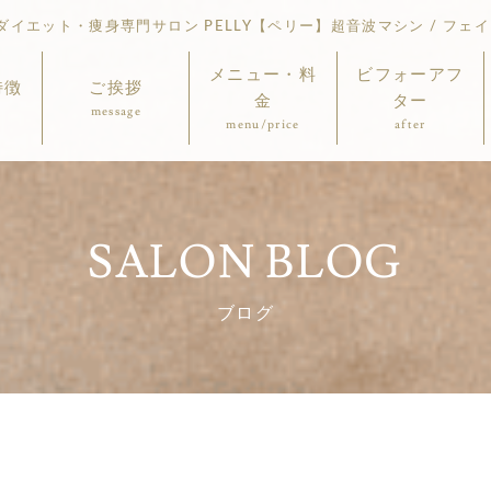
イエット・痩身専門サロン PELLY【ペリー】超音波マシン / フェイ
メニュー・料
ビフォーアフ
特徴
ご挨拶
金
ター
message
menu/price
after
SALON BLOG
ブログ