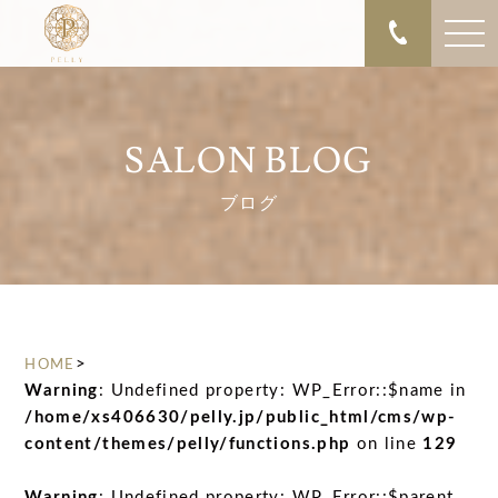
SALON BLOG
ブログ
>
HOME
Warning
: Undefined property: WP_Error::$name in
/home/xs406630/pelly.jp/public_html/cms/wp-
content/themes/pelly/functions.php
on line
129
Warning
: Undefined property: WP_Error::$parent