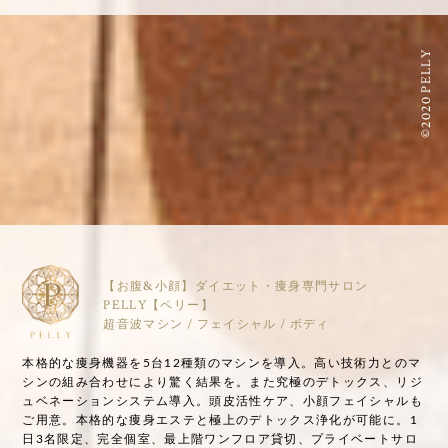
©2020 PELLY
【お腹&小顔】ダイエット・痩身専門サロン
PELLY【ペリー】
超音波マシン / フェイシャル / ボディ
本格的な痩身機器を5台12種類のマシンを導入。高い技術力とのマ
シンの組み合わせにより驚く結果を。また究極のデトックス、リジ
ュベネーションシステム導入。頭皮活性ケア、小顔フェイシャルも
ご用意。本格的な痩身エステと極上のデトックス浄化が可能に。1
日3名限定、完全個室、最上階ワンフロア貸切、プライベートサロ