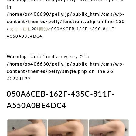
in
/home/xs406630/pelly.jp/public_html/cms/wp-
content/themes/pelly/functions.php
on line
130
>
>
カット出し
1回①
050A6CEB-162F-435C-811F-
A550A0BE4DC4
Warning
: Undefined array key 0 in
/home/xs406630/pelly.jp/public_html/cms/wp-
content/themes/pelly/single.php
on line
26
2022.11.27
050A6CEB-162F-435C-811F-
A550A0BE4DC4