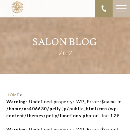
SALON BLOG
ブログ
>
HOME
Warning
: Undefined property: WP_Error::$name in
/home/xs406630/pelly.jp/public_html/cms/wp-
content/themes/pelly/functions.php
on line
129
Warning
: Undefined property: WP_Error::$parent