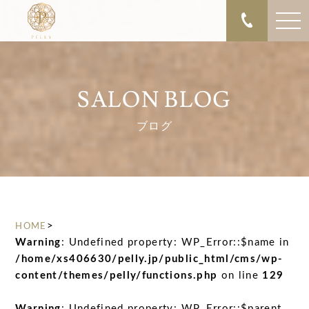
SALON BLOG
ブログ
>
HOME
Warning
: Undefined property: WP_Error::$name in
/home/xs406630/pelly.jp/public_html/cms/wp-
content/themes/pelly/functions.php
on line
129
Warning
: Undefined property: WP_Error::$parent