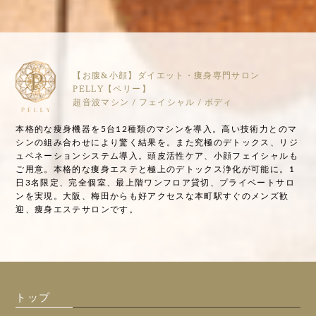
【お腹&小顔】ダイエット・痩身専門サロン
PELLY【ペリー】
超音波マシン / フェイシャル / ボディ
本格的な痩身機器を5台12種類のマシンを導入。高い技術力とのマ
シンの組み合わせにより驚く結果を。また究極のデトックス、リジ
ュベネーションシステム導入。頭皮活性ケア、小顔フェイシャルも
ご用意。本格的な痩身エステと極上のデトックス浄化が可能に。1
日3名限定、完全個室、最上階ワンフロア貸切、プライベートサロ
ンを実現。大阪、梅田からも好アクセスな本町駅すぐのメンズ歓
迎、痩身エステサロンです。
トップ