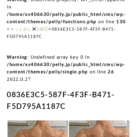
in
/home/xs406630/pelly.jp/public_html/cms/wp-
content/themes/pelly/functions.php
on line
130
>
>
カット出し
1回①
0836E3C5-587F-4F3F-B471-
F5D795A1187C
Warning
: Undefined array key 0 in
/home/xs406630/pelly.jp/public_html/cms/wp-
content/themes/pelly/single.php
on line
26
2022.11.27
0836E3C5-587F-4F3F-B471-
F5D795A1187C