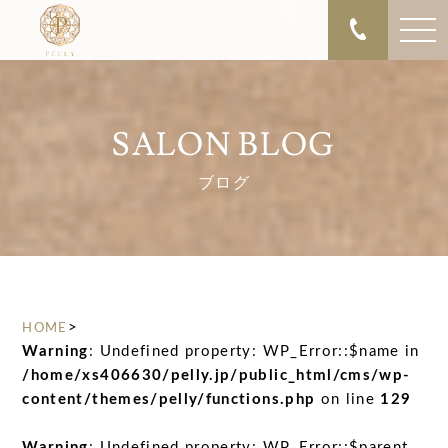
SALON BLOG
ブログ
>
HOME
Warning
: Undefined property: WP_Error::$name in
/home/xs406630/pelly.jp/public_html/cms/wp-
content/themes/pelly/functions.php
on line
129
Warning
: Undefined property: WP_Error::$parent