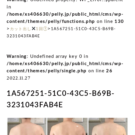
in
/home/xs406630/pelly.jp/public_html/cms/wp-
content/themes/pelly/functions.php
on line
130
>
>
カット出し
1回①
1A567251-51C0-43C5-B69B-
3231043FAB4E
Warning
: Undefined array key 0 in
/home/xs406630/pelly.jp/public_html/cms/wp-
content/themes/pelly/single.php
on line
26
2022.11.27
1A567251-51C0-43C5-B69B-
3231043FAB4E