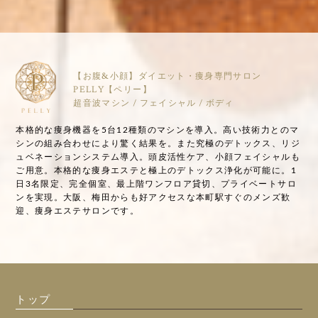
【お腹&小顔】ダイエット・痩身専門サロン
PELLY【ペリー】
超音波マシン / フェイシャル / ボディ
本格的な痩身機器を5台12種類のマシンを導入。高い技術力とのマ
シンの組み合わせにより驚く結果を。また究極のデトックス、リジ
ュベネーションシステム導入。頭皮活性ケア、小顔フェイシャルも
ご用意。本格的な痩身エステと極上のデトックス浄化が可能に。1
日3名限定、完全個室、最上階ワンフロア貸切、プライベートサロ
ンを実現。大阪、梅田からも好アクセスな本町駅すぐのメンズ歓
迎、痩身エステサロンです。
トップ