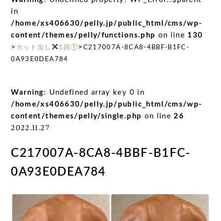
in
/home/xs406630/pelly.jp/public_html/cms/wp-
content/themes/pelly/functions.php
on line
130
>
>
カット出し
1回①
C217007A-8CA8-4BBF-B1FC-
0A93E0DEA784
Warning
: Undefined array key 0 in
/home/xs406630/pelly.jp/public_html/cms/wp-
content/themes/pelly/single.php
on line
26
2022.11.27
C217007A-8CA8-4BBF-B1FC-
0A93E0DEA784