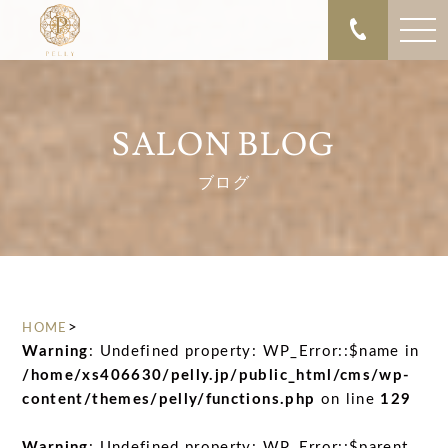
SALON BLOG
ブログ
>
HOME
Warning
: Undefined property: WP_Error::$name in
/home/xs406630/pelly.jp/public_html/cms/wp-
content/themes/pelly/functions.php
on line
129
Warning
: Undefined property: WP_Error::$parent