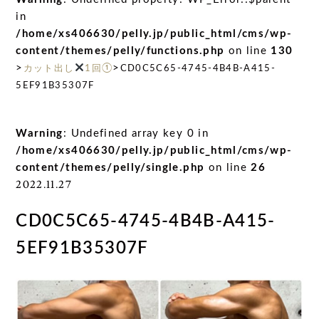
in
/home/xs406630/pelly.jp/public_html/cms/wp-
content/themes/pelly/functions.php
on line
130
>
>
カット出し
1回①
CD0C5C65-4745-4B4B-A415-
5EF91B35307F
Warning
: Undefined array key 0 in
/home/xs406630/pelly.jp/public_html/cms/wp-
content/themes/pelly/single.php
on line
26
2022.11.27
CD0C5C65-4745-4B4B-A415-
5EF91B35307F