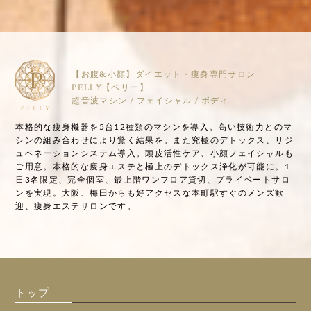
【お腹&小顔】ダイエット・痩身専門サロン
PELLY【ペリー】
超音波マシン / フェイシャル / ボディ
本格的な痩身機器を5台12種類のマシンを導入。高い技術力とのマ
シンの組み合わせにより驚く結果を。また究極のデトックス、リジ
ュベネーションシステム導入。頭皮活性ケア、小顔フェイシャルも
ご用意。本格的な痩身エステと極上のデトックス浄化が可能に。1
日3名限定、完全個室、最上階ワンフロア貸切、プライベートサロ
ンを実現。大阪、梅田からも好アクセスな本町駅すぐのメンズ歓
迎、痩身エステサロンです。
トップ