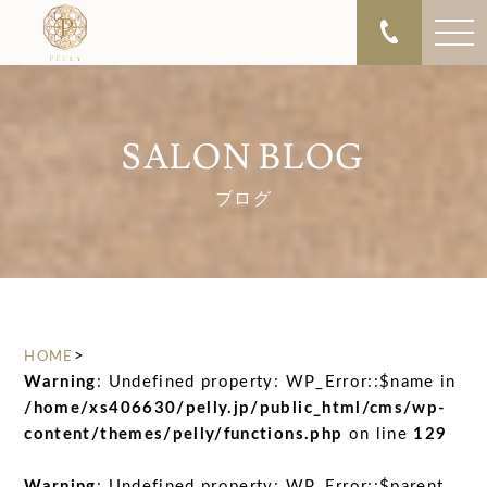
SALON BLOG
ブログ
>
HOME
Warning
: Undefined property: WP_Error::$name in
/home/xs406630/pelly.jp/public_html/cms/wp-
content/themes/pelly/functions.php
on line
129
Warning
: Undefined property: WP_Error::$parent