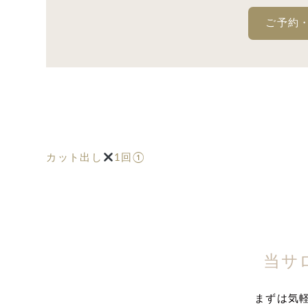
ご予約
カット出し
1回①
当サ
まずは気