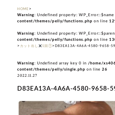
>
HOME
Warning
: Undefined property: WP_Error::$name
content/themes/pelly/functions.php
on line
12
Warning
: Undefined property: WP_Error::$paren
content/themes/pelly/functions.php
on line
13
>
>
カット出し
1回①
D83EA13A-4A6A-4580-9658-5
Warning
: Undefined array key 0 in
/home/xs406
content/themes/pelly/single.php
on line
26
2022.11.27
D83EA13A-4A6A-4580-9658-