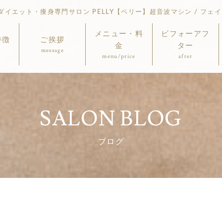
イエット・痩身専門サロン PELLY【ペリー】超音波マシン / フェイ
メニュー・料
ビフォーアフ
特徴
ご挨拶
金
ター
message
menu/price
after
SALON BLOG
ブログ