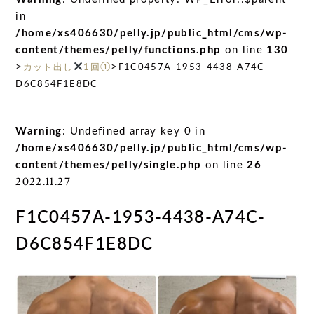
in
/home/xs406630/pelly.jp/public_html/cms/wp-
content/themes/pelly/functions.php
on line
130
>
>
カット出し
1回①
F1C0457A-1953-4438-A74C-
D6C854F1E8DC
Warning
: Undefined array key 0 in
/home/xs406630/pelly.jp/public_html/cms/wp-
content/themes/pelly/single.php
on line
26
2022.11.27
F1C0457A-1953-4438-A74C-
D6C854F1E8DC