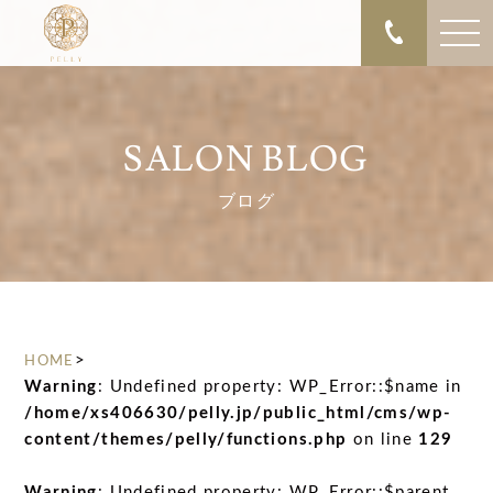
SALON BLOG
ブログ
>
HOME
Warning
: Undefined property: WP_Error::$name in
/home/xs406630/pelly.jp/public_html/cms/wp-
content/themes/pelly/functions.php
on line
129
Warning
: Undefined property: WP_Error::$parent