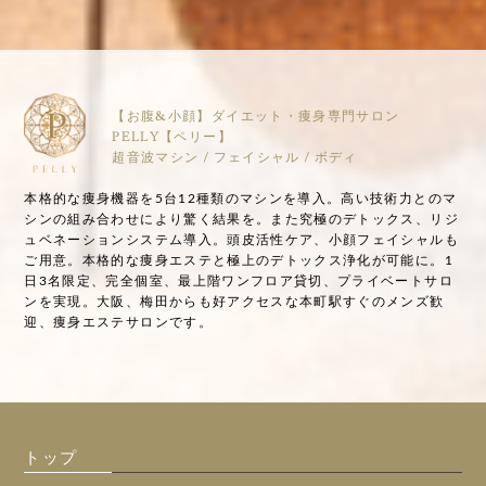
【お腹&小顔】ダイエット・痩身専門サロン
PELLY【ペリー】
超音波マシン / フェイシャル / ボディ
本格的な痩身機器を5台12種類のマシンを導入。高い技術力とのマ
シンの組み合わせにより驚く結果を。また究極のデトックス、リジ
ュベネーションシステム導入。頭皮活性ケア、小顔フェイシャルも
ご用意。本格的な痩身エステと極上のデトックス浄化が可能に。1
日3名限定、完全個室、最上階ワンフロア貸切、プライベートサロ
ンを実現。大阪、梅田からも好アクセスな本町駅すぐのメンズ歓
迎、痩身エステサロンです。
トップ