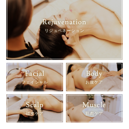
Rejuvenation
リジュベネーション
Facial
Body
フェイシャル
お腹ケア
Scalp
Muscle
頭皮ケア
筋肉ケア