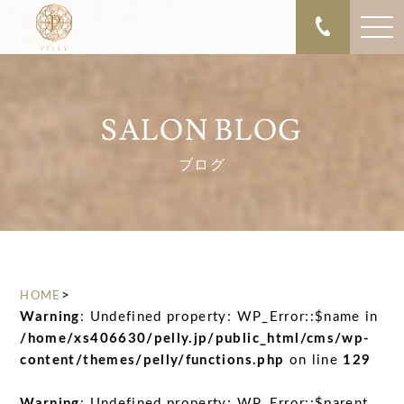
SALON BLOG
ブログ
>
HOME
Warning
: Undefined property: WP_Error::$name in
/home/xs406630/pelly.jp/public_html/cms/wp-
content/themes/pelly/functions.php
on line
129
Warning
: Undefined property: WP_Error::$parent