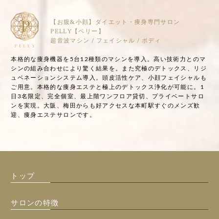
【お腹&小顔】ダイエット・痩身専門サロン
PELLY【ペリー】
超音波マシン / フェイシャル / ボディ
本格的な痩身機器を5台12種類のマシンを導入。高い技術力とのマ
シンの組み合わせにより驚く結果を。また究極のデトックス、リジ
ュベネーションシステム導入。頭皮活性ケア、小顔フェイシャルも
ご用意。本格的な痩身エステと極上のデトックス浄化が可能に。1
日3名限定、完全個室、最上階ワンフロア貸切、プライベートサロ
ンを実現。大阪、梅田からも好アクセスな本町駅すぐのメンズ歓
迎、痩身エステサロンです。
トップ
サロンの特徴