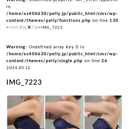
in
/home/xs406630/pelly.jp/public_html/cms/wp-
content/themes/pelly/functions.php
on line
130
>
>
40代男性
7回
IMG_7223
Warning
: Undefined array key 0 in
/home/xs406630/pelly.jp/public_html/cms/wp-
content/themes/pelly/single.php
on line
26
2024.03.12
IMG_7223