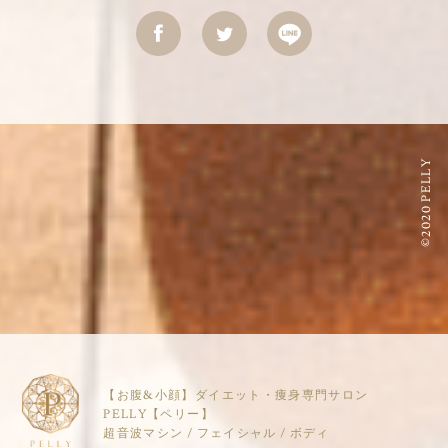
©2020 PELLY
【お腹&小顔】ダイエット・痩身専門サロン
PELLY【ペリー】
超音波マシン / フェイシャル / ボディ