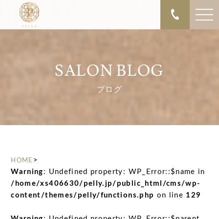
SALON BLOG
ブログ
>
HOME
Warning
: Undefined property: WP_Error::$name in
/home/xs406630/pelly.jp/public_html/cms/wp-
content/themes/pelly/functions.php
on line
129
Warning
: Undefined property: WP_Error::$parent