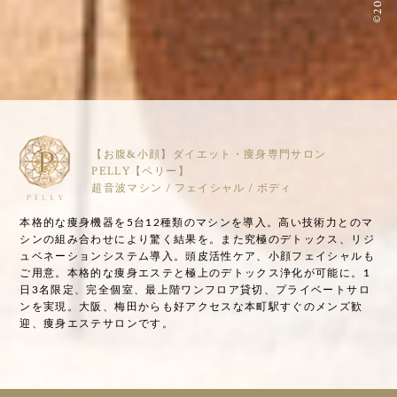
【お腹&小顔】ダイエット・痩身専門サロン
PELLY【ペリー】
超音波マシン / フェイシャル / ボディ
本格的な痩身機器を5台12種類のマシンを導入。高い技術力とのマ
シンの組み合わせにより驚く結果を。また究極のデトックス、リジ
ュベネーションシステム導入。頭皮活性ケア、小顔フェイシャルも
ご用意。本格的な痩身エステと極上のデトックス浄化が可能に。1
日3名限定、完全個室、最上階ワンフロア貸切、プライベートサロ
ンを実現。大阪、梅田からも好アクセスな本町駅すぐのメンズ歓
迎、痩身エステサロンです。