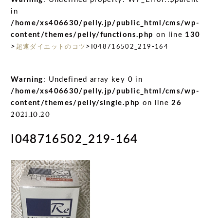
in
/home/xs406630/pelly.jp/public_html/cms/wp-
content/themes/pelly/functions.php
on line
130
>
>
超速ダイエットのコツ
I048716502_219-164
Warning
: Undefined array key 0 in
/home/xs406630/pelly.jp/public_html/cms/wp-
content/themes/pelly/single.php
on line
26
2021.10.20
I048716502_219-164