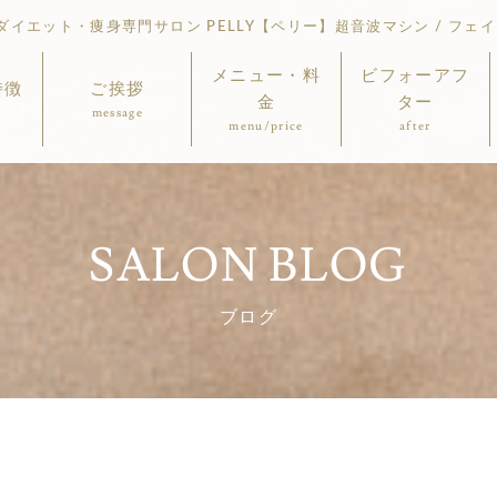
イエット・痩身専門サロン PELLY【ペリー】超音波マシン / フェイ
メニュー・料
ビフォーアフ
特徴
ご挨拶
金
ター
message
menu/price
after
SALON BLOG
ブログ