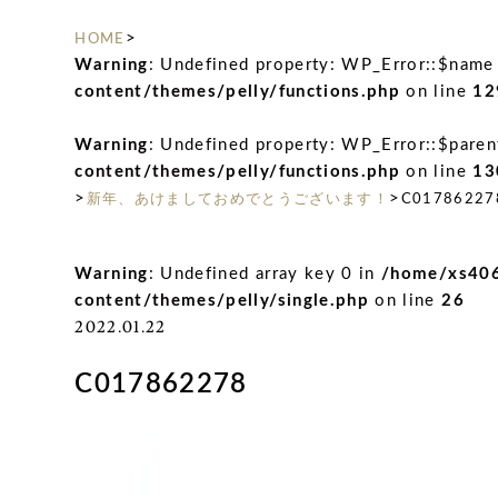
>
HOME
Warning
: Undefined property: WP_Error::$name
content/themes/pelly/functions.php
on line
12
Warning
: Undefined property: WP_Error::$paren
content/themes/pelly/functions.php
on line
13
>
>
新年、あけましておめでとうございます！
C01786227
Warning
: Undefined array key 0 in
/home/xs406
content/themes/pelly/single.php
on line
26
2022.01.22
C017862278