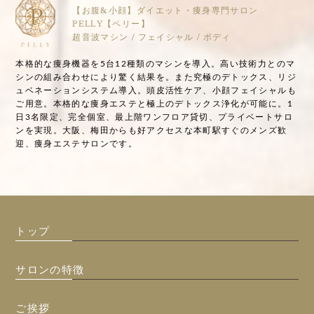
【お腹&小顔】ダイエット・痩身専門サロン
PELLY【ペリー】
超音波マシン / フェイシャル / ボディ
本格的な痩身機器を5台12種類のマシンを導入。高い技術力とのマ
シンの組み合わせにより驚く結果を。また究極のデトックス、リジ
ュベネーションシステム導入。頭皮活性ケア、小顔フェイシャルも
ご用意。本格的な痩身エステと極上のデトックス浄化が可能に。1
日3名限定、完全個室、最上階ワンフロア貸切、プライベートサロ
ンを実現。大阪、梅田からも好アクセスな本町駅すぐのメンズ歓
迎、痩身エステサロンです。
トップ
サロンの特徴
ご挨拶