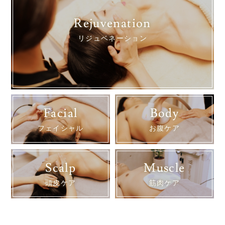
Rejuvenation
リジュベネーション
Facial
Body
フェイシャル
お腹ケア
Scalp
Muscle
頭皮ケア
筋肉ケア