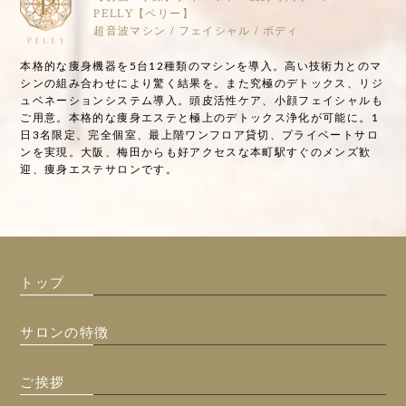
PELLY【ペリー】
超音波マシン / フェイシャル / ボディ
本格的な痩身機器を5台12種類のマシンを導入。高い技術力とのマ
シンの組み合わせにより驚く結果を。また究極のデトックス、リジ
ュベネーションシステム導入。頭皮活性ケア、小顔フェイシャルも
ご用意。本格的な痩身エステと極上のデトックス浄化が可能に。1
日3名限定、完全個室、最上階ワンフロア貸切、プライベートサロ
ンを実現。大阪、梅田からも好アクセスな本町駅すぐのメンズ歓
迎、痩身エステサロンです。
トップ
サロンの特徴
ご挨拶