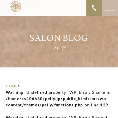
SALON BLOG
ブログ
>
HOME
Warning
: Undefined property: WP_Error::$name in
/home/xs406630/pelly.jp/public_html/cms/wp-
content/themes/pelly/functions.php
on line
129
Warning
: Undefined property: WP_Error::$parent