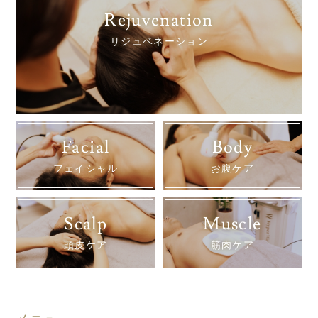
Rejuvenation
リジュベネーション
Facial
Body
フェイシャル
お腹ケア
Scalp
Muscle
頭皮ケア
筋肉ケア