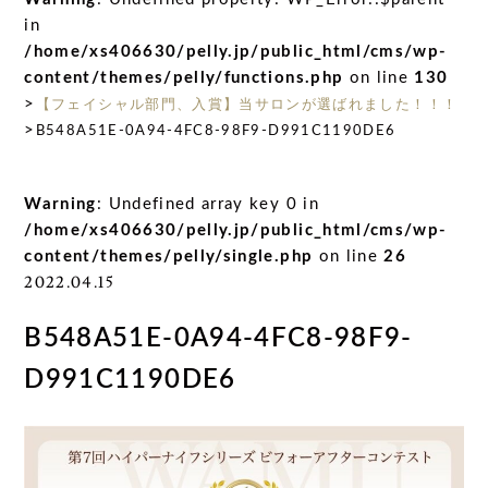
in
/home/xs406630/pelly.jp/public_html/cms/wp-
content/themes/pelly/functions.php
on line
130
>
【フェイシャル部門、入賞】当サロンが選ばれました！！！
>
B548A51E-0A94-4FC8-98F9-D991C1190DE6
Warning
: Undefined array key 0 in
/home/xs406630/pelly.jp/public_html/cms/wp-
content/themes/pelly/single.php
on line
26
2022.04.15
B548A51E-0A94-4FC8-98F9-
D991C1190DE6