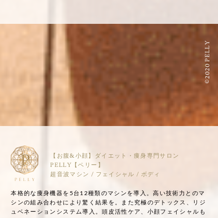
©2020 PELLY
【お腹&小顔】ダイエット・痩身専門サロン
PELLY【ペリー】
超音波マシン / フェイシャル / ボディ
本格的な痩身機器を5台12種類のマシンを導入。高い技術力とのマ
シンの組み合わせにより驚く結果を。また究極のデトックス、リジ
ュベネーションシステム導入。頭皮活性ケア、小顔フェイシャルも