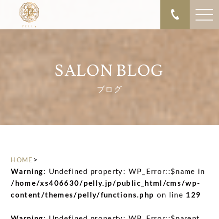
SALON BLOG
ブログ
>
HOME
Warning
: Undefined property: WP_Error::$name in
/home/xs406630/pelly.jp/public_html/cms/wp-
content/themes/pelly/functions.php
on line
129
Warning
: Undefined property: WP_Error::$parent