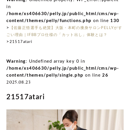
in
/home/xs406630/pelly.jp/public_html/cms/wp-
content/themes/pelly/functions.php
on line
130
>
【佐藤正悟選手も絶賛】大阪・本町の痩身サロンPELLYがす
ごい理由｜IFBBプロ仕様の「カット出し」体験とは？
>
21517atari
Warning
: Undefined array key 0 in
/home/xs406630/pelly.jp/public_html/cms/wp-
content/themes/pelly/single.php
on line
26
2025.08.23
21517atari