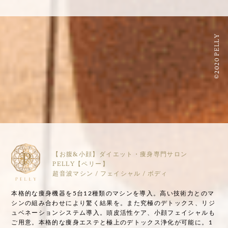
©2020 PELLY
【お腹&小顔】ダイエット・痩身専門サロン
PELLY【ペリー】
超音波マシン / フェイシャル / ボディ
本格的な痩身機器を5台12種類のマシンを導入。高い技術力とのマ
シンの組み合わせにより驚く結果を。また究極のデトックス、リジ
ュベネーションシステム導入。頭皮活性ケア、小顔フェイシャルも
ご用意。本格的な痩身エステと極上のデトックス浄化が可能に。1