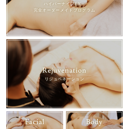
ハイパーナイフEX・
完全オーダーメイドプログラム
Rejuvenation
リジュベネーション
Facial
Body