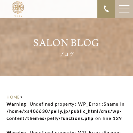
SALON BLOG
ブログ
>
HOME
Warning
: Undefined property: WP_Error::$name in
/home/xs406630/pelly.jp/public_html/cms/wp-
content/themes/pelly/functions.php
on line
129
Warning
: Undefined property: WP_Error::$parent