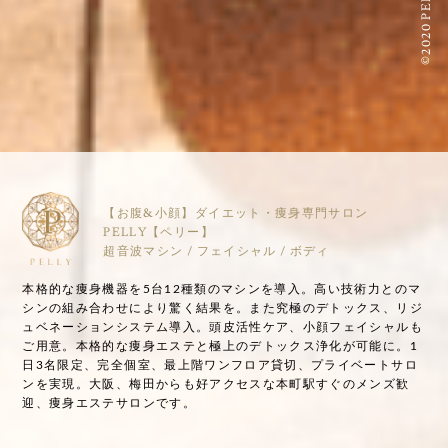
©2020 PELLY
【お腹&小顔】ダイエット・痩身専門サロン
PELLY【ペリー】
超音波マシン / フェイシャル / ボディ
本格的な痩身機器を5台12種類のマシンを導入。高い技術力とのマ
シンの組み合わせにより驚く結果を。また究極のデトックス、リジ
ュベネーションシステム導入。頭皮活性ケア、小顔フェイシャルも
ご用意。本格的な痩身エステと極上のデトックス浄化が可能に。1
日3名限定、完全個室、最上階ワンフロア貸切、プライベートサロ
ンを実現。大阪、梅田からも好アクセスな本町駅すぐのメンズ歓
迎、痩身エステサロンです。