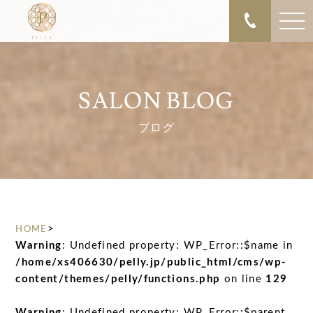
SALON BLOG
ブログ
>
HOME
Warning
: Undefined property: WP_Error::$name in
/home/xs406630/pelly.jp/public_html/cms/wp-
content/themes/pelly/functions.php
on line
129
Warning
: Undefined property: WP_Error::$parent