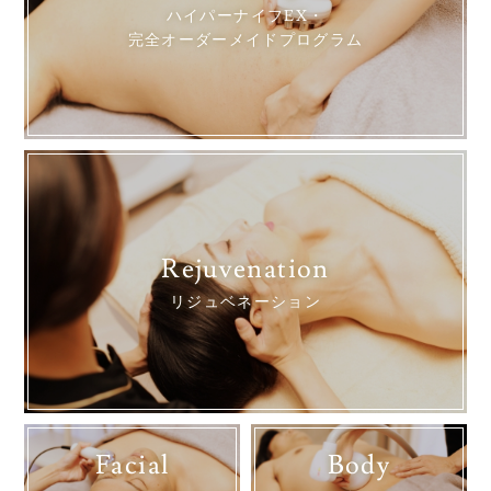
ハイパーナイフEX・
完全オーダーメイドプログラム
Rejuvenation
リジュベネーション
Facial
Body