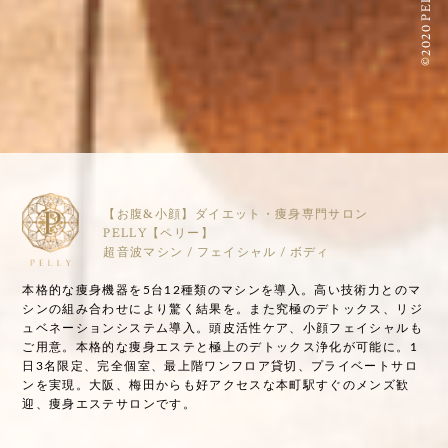
©2020 PELLY
【お腹&小顔】ダイエット・痩身専門サロン
PELLY【ペリー】
超音波マシン / フェイシャル / ボディ
本格的な痩身機器を5台12種類のマシンを導入。高い技術力とのマ
シンの組み合わせにより驚く結果を。また究極のデトックス、リジ
ュベネーションシステム導入。頭皮活性ケア、小顔フェイシャルも
ご用意。本格的な痩身エステと極上のデトックス浄化が可能に。1
日3名限定、完全個室、最上階ワンフロア貸切、プライベートサロ
ンを実現。大阪、梅田からも好アクセスな本町駅すぐのメンズ歓
迎、痩身エステサロンです。