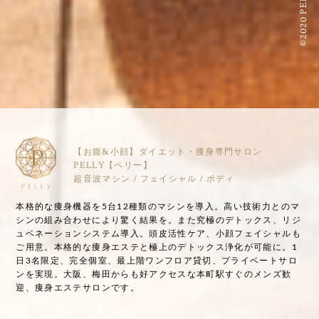
©2020 PELLY
【お腹&小顔】ダイエット・痩身専門サロン
PELLY【ペリー】
超音波マシン / フェイシャル / ボディ
本格的な痩身機器を5台12種類のマシンを導入。高い技術力とのマ
シンの組み合わせにより驚く結果を。また究極のデトックス、リジ
ュベネーションシステム導入。頭皮活性ケア、小顔フェイシャルも
ご用意。本格的な痩身エステと極上のデトックス浄化が可能に。1
日3名限定、完全個室、最上階ワンフロア貸切、プライベートサロ
ンを実現。大阪、梅田からも好アクセスな本町駅すぐのメンズ歓
迎、痩身エステサロンです。