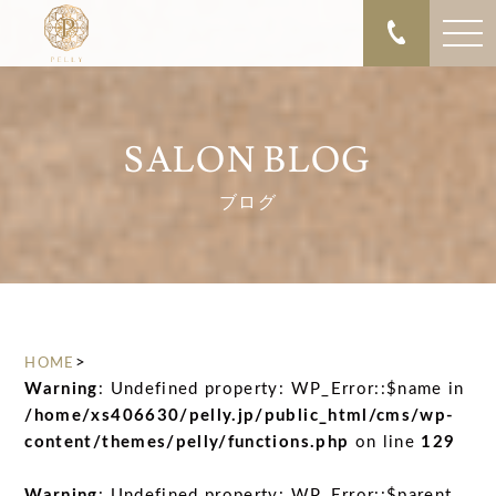
SALON BLOG
ブログ
>
HOME
Warning
: Undefined property: WP_Error::$name in
/home/xs406630/pelly.jp/public_html/cms/wp-
content/themes/pelly/functions.php
on line
129
Warning
: Undefined property: WP_Error::$parent