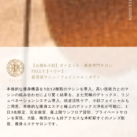
©2020 PELLY
【お腹&小顔】ダイエット・痩身専門サロン
PELLY【ペリー】
超音波マシン / フェイシャル / ボディ
本格的な痩身機器を5台12種類のマシンを導入。高い技術力とのマ
シンの組み合わせにより驚く結果を。また究極のデトックス、リジ
ュベネーションシステム導入。頭皮活性ケア、小顔フェイシャルも
ご用意。本格的な痩身エステと極上のデトックス浄化が可能に。1
日3名限定、完全個室、最上階ワンフロア貸切、プライベートサロ
ンを実現。大阪、梅田からも好アクセスな本町駅すぐのメンズ歓
迎、痩身エステサロンです。