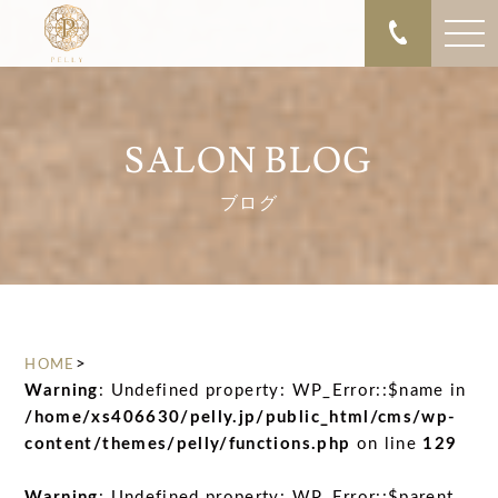
SALON BLOG
ブログ
>
HOME
Warning
: Undefined property: WP_Error::$name in
/home/xs406630/pelly.jp/public_html/cms/wp-
content/themes/pelly/functions.php
on line
129
Warning
: Undefined property: WP_Error::$parent