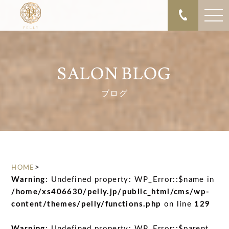
SALON BLOG
ブログ
>
HOME
Warning
: Undefined property: WP_Error::$name in
/home/xs406630/pelly.jp/public_html/cms/wp-
content/themes/pelly/functions.php
on line
129
Warning
: Undefined property: WP_Error::$parent