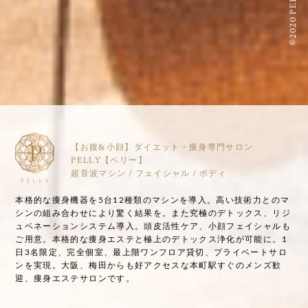
©2020 PELLY
【お腹&小顔】ダイエット・痩身専門サロン
PELLY【ペリー】
超音波マシン / フェイシャル / ボディ
本格的な痩身機器を5台12種類のマシンを導入。高い技術力とのマ
シンの組み合わせにより驚く結果を。また究極のデトックス、リジ
ュベネーションシステム導入。頭皮活性ケア、小顔フェイシャルも
ご用意。本格的な痩身エステと極上のデトックス浄化が可能に。1
日3名限定、完全個室、最上階ワンフロア貸切、プライベートサロ
ンを実現。大阪、梅田からも好アクセスな本町駅すぐのメンズ歓
迎、痩身エステサロンです。