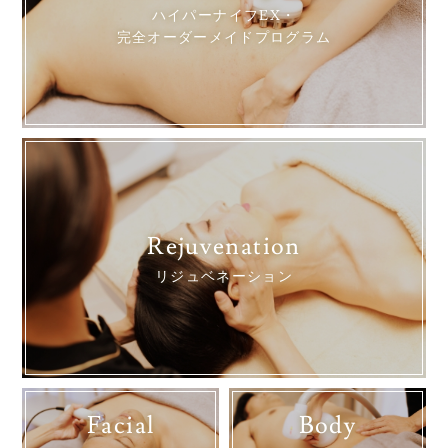
ハイパーナイフEX・
完全オーダーメイドプログラム
Rejuvenation
リジュベネーション
Facial
Body