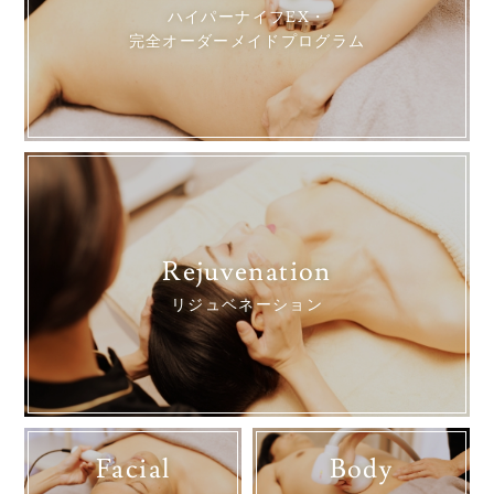
ハイパーナイフEX・
完全オーダーメイドプログラム
Rejuvenation
リジュベネーション
Facial
Body