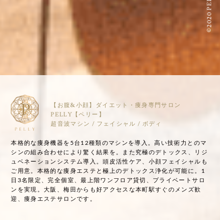
©2020 PELLY
【お腹&小顔】ダイエット・痩身専門サロン
PELLY【ペリー】
超音波マシン / フェイシャル / ボディ
本格的な痩身機器を5台12種類のマシンを導入。高い技術力とのマ
シンの組み合わせにより驚く結果を。また究極のデトックス、リジ
ュベネーションシステム導入。頭皮活性ケア、小顔フェイシャルも
ご用意。本格的な痩身エステと極上のデトックス浄化が可能に。1
日3名限定、完全個室、最上階ワンフロア貸切、プライベートサロ
ンを実現。大阪、梅田からも好アクセスな本町駅すぐのメンズ歓
迎、痩身エステサロンです。