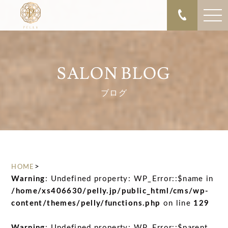
SALON BLOG
ブログ
>
HOME
Warning
: Undefined property: WP_Error::$name in
/home/xs406630/pelly.jp/public_html/cms/wp-
content/themes/pelly/functions.php
on line
129
Warning
: Undefined property: WP_Error::$parent