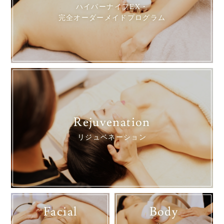
ハイパーナイフEX・
完全オーダーメイドプログラム
Rejuvenation
リジュベネーション
Facial
Body