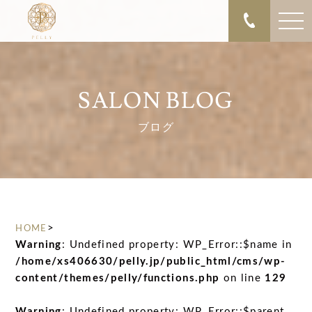
SALON BLOG
ブログ
>
HOME
Warning
: Undefined property: WP_Error::$name in
/home/xs406630/pelly.jp/public_html/cms/wp-
content/themes/pelly/functions.php
on line
129
Warning
: Undefined property: WP_Error::$parent