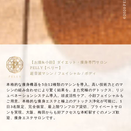
©2020 PELLY
【お腹&小顔】ダイエット・痩身専門サロン
PELLY【ペリー】
超音波マシン / フェイシャル / ボディ
本格的な痩身機器を5台12種類のマシンを導入。高い技術力とのマ
シンの組み合わせにより驚く結果を。また究極のデトックス、リジ
ュベネーションシステム導入。頭皮活性ケア、小顔フェイシャルも
ご用意。本格的な痩身エステと極上のデトックス浄化が可能に。1
日3名限定、完全個室、最上階ワンフロア貸切、プライベートサロ
ンを実現。大阪、梅田からも好アクセスな本町駅すぐのメンズ歓
迎、痩身エステサロンです。