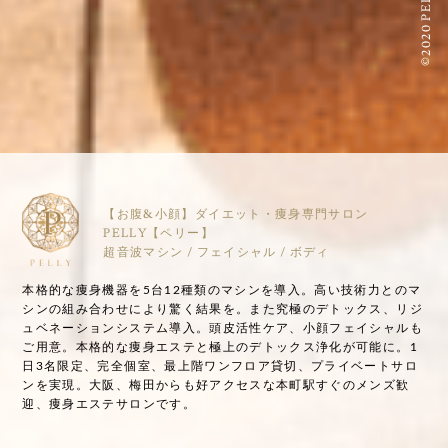
©2020 PELLY
【お腹&小顔】ダイエット・痩身専門サロン
PELLY【ペリー】
超音波マシン / フェイシャル / ボディ
本格的な痩身機器を5台12種類のマシンを導入。高い技術力とのマ
シンの組み合わせにより驚く結果を。また究極のデトックス、リジ
ュベネーションシステム導入。頭皮活性ケア、小顔フェイシャルも
ご用意。本格的な痩身エステと極上のデトックス浄化が可能に。1
日3名限定、完全個室、最上階ワンフロア貸切、プライベートサロ
ンを実現。大阪、梅田からも好アクセスな本町駅すぐのメンズ歓
迎、痩身エステサロンです。