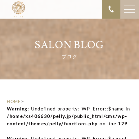
SALON BLOG
ブログ
>
HOME
Warning
: Undefined property: WP_Error::$name in
/home/xs406630/pelly.jp/public_html/cms/wp-
content/themes/pelly/functions.php
on line
129
Warning
: Undefined property: WP_Error::$parent