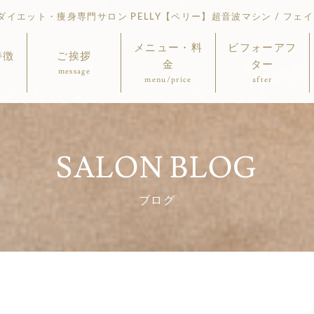
イエット・痩身専門サロン PELLY【ペリー】超音波マシン / フェイ
メニュー・料
ビフォーアフ
特徴
ご挨拶
金
ター
message
menu/price
after
SALON BLOG
ブログ