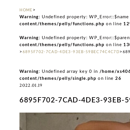
>
HOME
Warning
: Undefined property: WP_Error::$name
content/themes/pelly/functions.php
on line
12
Warning
: Undefined property: WP_Error::$paren
content/themes/pelly/functions.php
on line
13
>
>
6895F702-7CAD-4DE3-93EB-59BEC74C4C7D
68
Warning
: Undefined array key 0 in
/home/xs406
content/themes/pelly/single.php
on line
26
2022.01.19
6895F702-7CAD-4DE3-93EB-