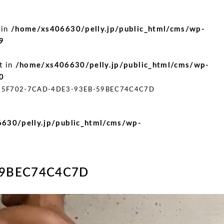
 in
/home/xs406630/pelly.jp/public_html/cms/wp-
9
t in
/home/xs406630/pelly.jp/public_html/cms/wp-
0
95F702-7CAD-4DE3-93EB-59BEC74C4C7D
630/pelly.jp/public_html/cms/wp-
59BEC74C4C7D