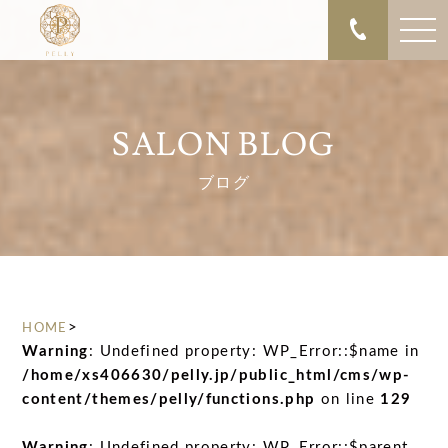
SALON BLOG
ブログ
>
HOME
Warning
: Undefined property: WP_Error::$name in
/home/xs406630/pelly.jp/public_html/cms/wp-
content/themes/pelly/functions.php
on line
129
Warning
: Undefined property: WP_Error::$parent