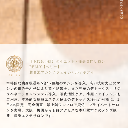
©2020 PELLY
【お腹&小顔】ダイエット・痩身専門サロン
PELLY【ペリー】
超音波マシン / フェイシャル / ボディ
本格的な痩身機器を5台12種類のマシンを導入。高い技術力とのマ
シンの組み合わせにより驚く結果を。また究極のデトックス、リジ
ュベネーションシステム導入。頭皮活性ケア、小顔フェイシャルも
ご用意。本格的な痩身エステと極上のデトックス浄化が可能に。1
日3名限定、完全個室、最上階ワンフロア貸切、プライベートサロ
ンを実現。大阪、梅田からも好アクセスな本町駅すぐのメンズ歓
迎、痩身エステサロンです。