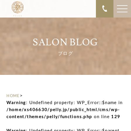
SALON BLOG
ブログ
>
HOME
Warning
: Undefined property: WP_Error::$name in
/home/xs406630/pelly.jp/public_html/cms/wp-
content/themes/pelly/functions.php
on line
129
Warning
: Undefined property: WP_Error::$parent