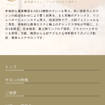
超音波マシン / フェイシャル / ボディ
本格的な痩身機器を5台12種類のマシンを導入。高い技術力とのマ
シンの組み合わせにより驚く結果を。また究極のデトックス、リジ
ュベネーションシステム導入。頭皮活性ケア、小顔フェイシャルも
ご用意。本格的な痩身エステと極上のデトックス浄化が可能に。1
日3名限定、完全個室、最上階ワンフロア貸切、プライベートサロ
ンを実現。大阪、梅田からも好アクセスな本町駅すぐのメンズ歓
迎、痩身エステサロンです。
トップ
サロンの特徴
ご挨拶