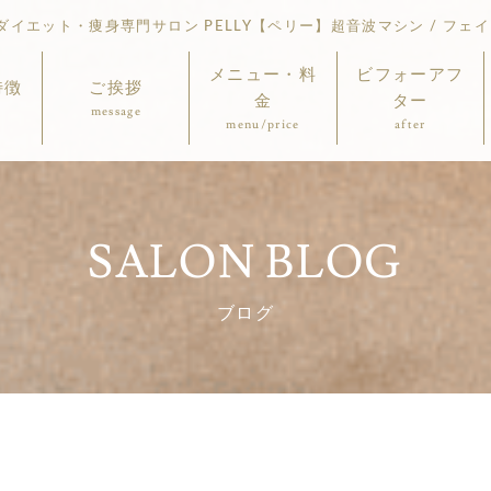
イエット・痩身専門サロン PELLY【ペリー】超音波マシン / フェイ
メニュー・料
ビフォーアフ
特徴
ご挨拶
金
ター
message
menu/price
after
SALON BLOG
ブログ