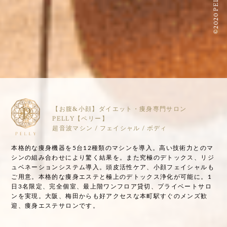
©2020 PELLY
【お腹&小顔】ダイエット・痩身専門サロン
PELLY【ペリー】
超音波マシン / フェイシャル / ボディ
本格的な痩身機器を5台12種類のマシンを導入。高い技術力とのマ
シンの組み合わせにより驚く結果を。また究極のデトックス、リジ
ュベネーションシステム導入。頭皮活性ケア、小顔フェイシャルも
ご用意。本格的な痩身エステと極上のデトックス浄化が可能に。1
日3名限定、完全個室、最上階ワンフロア貸切、プライベートサロ
ンを実現。大阪、梅田からも好アクセスな本町駅すぐのメンズ歓
迎、痩身エステサロンです。