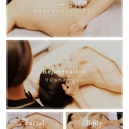
ハイパーナイフEX・
完全オーダーメイドプログラム
Rejuvenation
リジュベネーション
Facial
Body