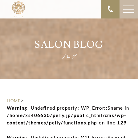
SALON BLOG
ブログ
>
HOME
Warning
: Undefined property: WP_Error::$name in
/home/xs406630/pelly.jp/public_html/cms/wp-
content/themes/pelly/functions.php
on line
129
Warning
: Undefined property: WP_Error::$parent