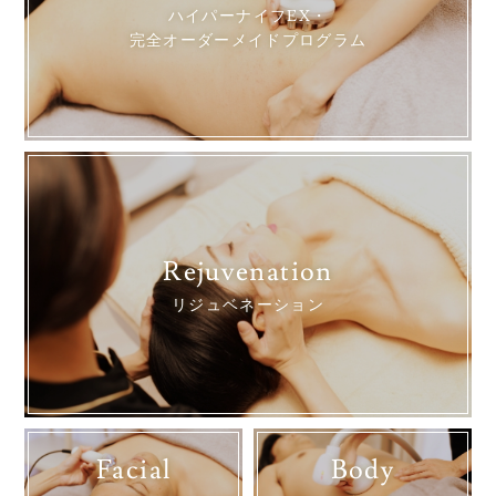
ハイパーナイフEX・
完全オーダーメイドプログラム
Rejuvenation
リジュベネーション
Facial
Body