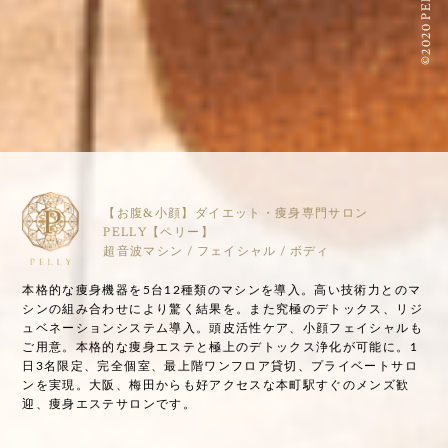
©2020 PELLY
【お腹&小顔】ダイエット・痩身専門サロン
PELLY【ペリー】
超音波マシン / フェイシャル / ボディ
本格的な痩身機器を5台12種類のマシンを導入。高い技術力とのマ
シンの組み合わせにより驚く結果を。また究極のデトックス、リジ
ュベネーションシステム導入。頭皮活性ケア、小顔フェイシャルも
ご用意。本格的な痩身エステと極上のデトックス浄化が可能に。1
日3名限定、完全個室、最上階ワンフロア貸切、プライベートサロ
ンを実現。大阪、梅田からも好アクセスな本町駅すぐのメンズ歓
迎、痩身エステサロンです。