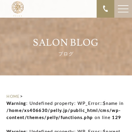
SALON BLOG
ブログ
>
HOME
Warning
: Undefined property: WP_Error::$name in
/home/xs406630/pelly.jp/public_html/cms/wp-
content/themes/pelly/functions.php
on line
129
Warning
: Undefined property: WP_Error::$parent