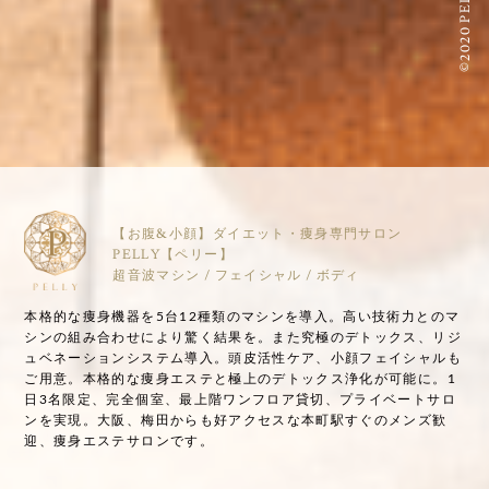
©2020 PELLY
【お腹&小顔】ダイエット・痩身専門サロン
PELLY【ペリー】
超音波マシン / フェイシャル / ボディ
本格的な痩身機器を5台12種類のマシンを導入。高い技術力とのマ
シンの組み合わせにより驚く結果を。また究極のデトックス、リジ
ュベネーションシステム導入。頭皮活性ケア、小顔フェイシャルも
ご用意。本格的な痩身エステと極上のデトックス浄化が可能に。1
日3名限定、完全個室、最上階ワンフロア貸切、プライベートサロ
ンを実現。大阪、梅田からも好アクセスな本町駅すぐのメンズ歓
迎、痩身エステサロンです。