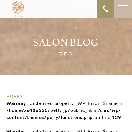
SALON BLOG
ブログ
>
HOME
Warning
: Undefined property: WP_Error::$name in
/home/xs406630/pelly.jp/public_html/cms/wp-
content/themes/pelly/functions.php
on line
129
Warning
: Undefined property: WP_Error::$parent