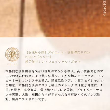
©2020 PELLY
【お腹&小顔】ダイエット・痩身専門サロン
PELLY【ペリー】
超音波マシン / フェイシャル / ボディ
本格的な痩身機器を5台12種類のマシンを導入。高い技術力とのマ
シンの組み合わせにより驚く結果を。また究極のデトックス、リジ
ュベネーションシステム導入。頭皮活性ケア、小顔フェイシャルも
ご用意。本格的な痩身エステと極上のデトックス浄化が可能に。1
日3名限定、完全個室、最上階ワンフロア貸切、プライベートサロ
ンを実現。大阪、梅田からも好アクセスな本町駅すぐのメンズ歓
迎、痩身エステサロンです。