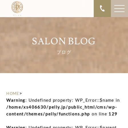
SALON BLOG
ブログ
>
HOME
Warning
: Undefined property: WP_Error::$name in
/home/xs406630/pelly.jp/public_html/cms/wp-
content/themes/pelly/functions.php
on line
129
Warning
: Undefined property: WP_Error::$parent