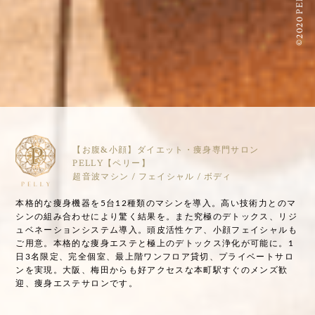
©2020 PELLY
【お腹&小顔】ダイエット・痩身専門サロン
PELLY【ペリー】
超音波マシン / フェイシャル / ボディ
本格的な痩身機器を5台12種類のマシンを導入。高い技術力とのマ
シンの組み合わせにより驚く結果を。また究極のデトックス、リジ
ュベネーションシステム導入。頭皮活性ケア、小顔フェイシャルも
ご用意。本格的な痩身エステと極上のデトックス浄化が可能に。1
日3名限定、完全個室、最上階ワンフロア貸切、プライベートサロ
ンを実現。大阪、梅田からも好アクセスな本町駅すぐのメンズ歓
迎、痩身エステサロンです。