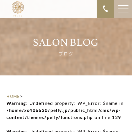
SALON BLOG
ブログ
>
HOME
Warning
: Undefined property: WP_Error::$name in
/home/xs406630/pelly.jp/public_html/cms/wp-
content/themes/pelly/functions.php
on line
129
Warning
: Undefined property: WP_Error::$parent