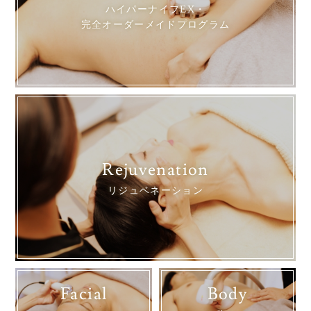
ハイパーナイフEX・
完全オーダーメイドプログラム
Rejuvenation
リジュベネーション
Facial
Body