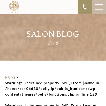
SALON BLOG
ブログ
>
HOME
Warning
: Undefined property: WP_Error::$name in
/home/xs406630/pelly.jp/public_html/cms/wp-
content/themes/pelly/functions.php
on line
129
Warning
: Undefined property: WP_Error::$parent