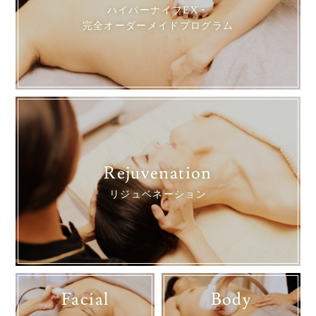
ハイパーナイフEX・
完全オーダーメイドプログラム
Rejuvenation
リジュベネーション
Facial
Body