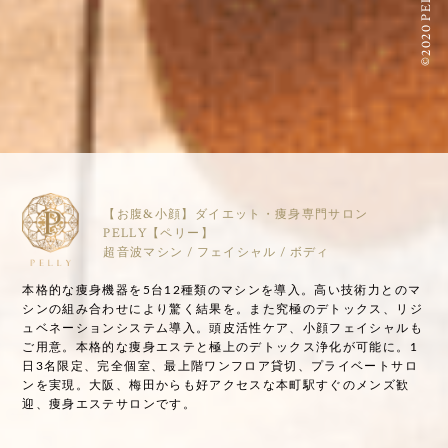
©2020 PELLY
【お腹&小顔】ダイエット・痩身専門サロン
PELLY【ペリー】
超音波マシン / フェイシャル / ボディ
本格的な痩身機器を5台12種類のマシンを導入。高い技術力とのマ
シンの組み合わせにより驚く結果を。また究極のデトックス、リジ
ュベネーションシステム導入。頭皮活性ケア、小顔フェイシャルも
ご用意。本格的な痩身エステと極上のデトックス浄化が可能に。1
日3名限定、完全個室、最上階ワンフロア貸切、プライベートサロ
ンを実現。大阪、梅田からも好アクセスな本町駅すぐのメンズ歓
迎、痩身エステサロンです。