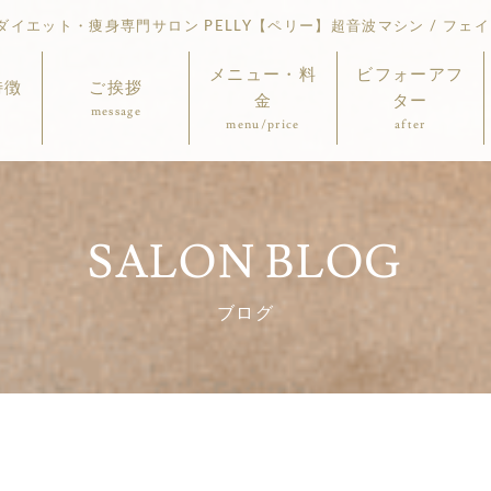
イエット・痩身専門サロン PELLY【ペリー】超音波マシン / フェイ
メニュー・料
ビフォーアフ
特徴
ご挨拶
金
ター
message
menu/price
after
SALON BLOG
ブログ