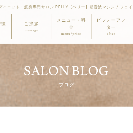
イエット・痩身専門サロン PELLY【ペリー】超音波マシン / フェイ
メニュー・料
ビフォーアフ
特徴
ご挨拶
金
ター
message
menu/price
after
SALON BLOG
ブログ