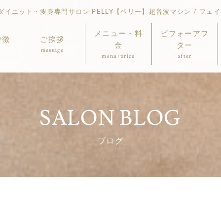
イエット・痩身専門サロン PELLY【ペリー】超音波マシン / フェイ
メニュー・料
ビフォーアフ
特徴
ご挨拶
金
ター
message
menu/price
after
SALON BLOG
ブログ