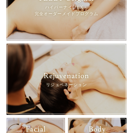
ハイパーナイフEX・
完全オーダーメイドプログラム
Rejuvenation
リジュベネーション
Facial
Body