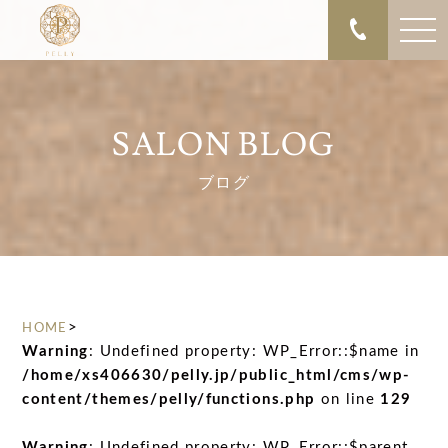
SALON BLOG
ブログ
>
HOME
Warning
: Undefined property: WP_Error::$name in
/home/xs406630/pelly.jp/public_html/cms/wp-
content/themes/pelly/functions.php
on line
129
Warning
: Undefined property: WP_Error::$parent