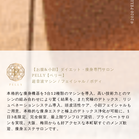
©2020 PELLY
【お腹&小顔】ダイエット・痩身専門サロン
PELLY【ペリー】
超音波マシン / フェイシャル / ボディ
本格的な痩身機器を5台12種類のマシンを導入。高い技術力とのマ
シンの組み合わせにより驚く結果を。また究極のデトックス、リジ
ュベネーションシステム導入。頭皮活性ケア、小顔フェイシャルも
ご用意。本格的な痩身エステと極上のデトックス浄化が可能に。1
日3名限定、完全個室、最上階ワンフロア貸切、プライベートサロ
ンを実現。大阪、梅田からも好アクセスな本町駅すぐのメンズ歓
迎、痩身エステサロンです。