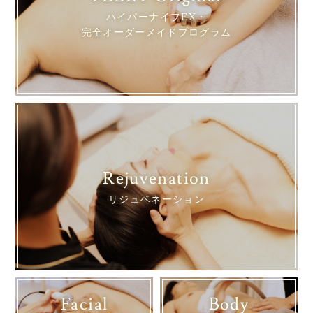
ハイパーナイフEX・
完全オーダーメイドプログラム
Rejuvenation
リジュベネーション
Facial
Body