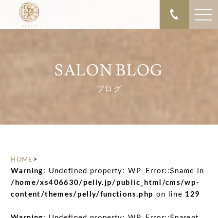
SALON BLOG
ブログ
>
HOME
Warning
: Undefined property: WP_Error::$name in
/home/xs406630/pelly.jp/public_html/cms/wp-
content/themes/pelly/functions.php
on line
129
Warning
: Undefined property: WP_Error::$parent