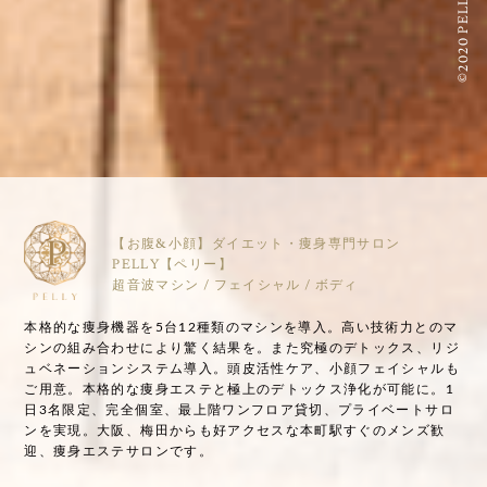
©2020 PELLY
【お腹&小顔】ダイエット・痩身専門サロン
PELLY【ペリー】
超音波マシン / フェイシャル / ボディ
本格的な痩身機器を5台12種類のマシンを導入。高い技術力とのマ
シンの組み合わせにより驚く結果を。また究極のデトックス、リジ
ュベネーションシステム導入。頭皮活性ケア、小顔フェイシャルも
ご用意。本格的な痩身エステと極上のデトックス浄化が可能に。1
日3名限定、完全個室、最上階ワンフロア貸切、プライベートサロ
ンを実現。大阪、梅田からも好アクセスな本町駅すぐのメンズ歓
迎、痩身エステサロンです。